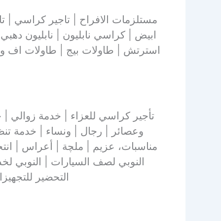
مستلزمات الافراح | تاجير كراسي |
ابيض | كراسي نابليون | نابليون دهبي 
استرتش | طاولات بيج | طاولات اف وا
وعصائر | رجال | ونساء | خدمة تنظ
مناسبات، عزيم | ملچة | أعراس | انتخ
النوبي لصف السيارات | النوبي لخد
التحضير للتجهيز