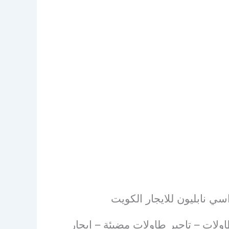
سي نابليون للايجار الكويت
لات – تاجير طاولات مضيئة – ايجار