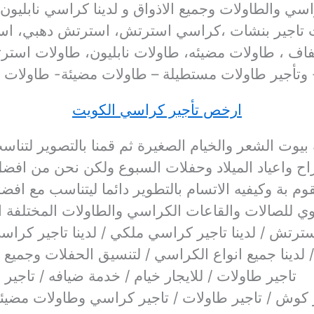
اسي والطاولات وجميع الاذواق و لدينا كراسي نابلي
تاجير بنشات ،
كراسي استرتش، استرتش دهبي، است
اف ، طاولات مضيئه، طاولات نابليون، طاولات استرتش
 وتأجير طاولات مستطيلة – طاولات مضيئة- طاولات ب
ارخص تأجير كراسي الكويت
 بيوت الشعر والخيام الصغيرة ثم قمنا بالتصوير لت
فراح واعياد الميلاد وحفلات السبوع ولكن نحن من اف
قوم بة وكيفيه الاتسام بالتطوير دائما ليتناسب مع اف
 للصالات والقاعات الكراسي والطاولات المختلفة الحد
رتش / لدينا تاجير كراسي ملكي / لدينا تاجير كراسي ج
 لدينا جميع انواع الكراسي / لتنسيق الحفلات وجميع
تاجير طاولات / للايجار خيام / خدمة ضيافه / تاجير م
ر كوش / تاجير طاولات / تاجير كراسي وطاولات مضيئ