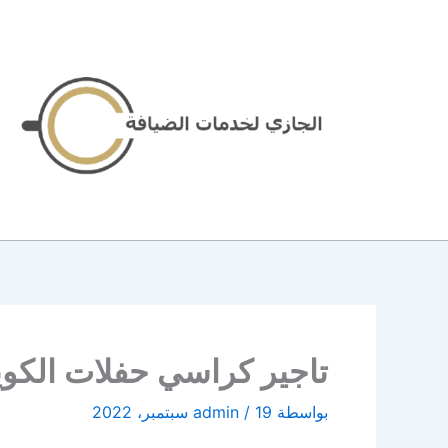
خطي
لى
لمحتوى
تاجير كراسي حفلات الكويت | 96645468|الاخوة
بواسطة
19 سبتمبر، 2022
/
admin