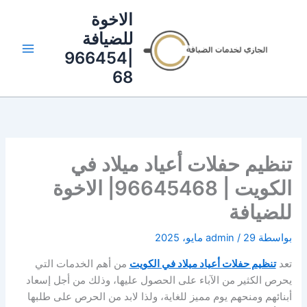
خطي
الاخوة
لى
للضيافة
لمحتوى
|966454
68
تنظيم حفلات أعياد ميلاد في
الكويت | 96645468| الاخوة
للضيافة
بواسطة
29 مايو، 2025
/
admin
تعد
تنظيم حفلات أعياد ميلاد في الكويت
من أهم الخدمات التي
يحرص الكثير من الآباء على الحصول عليها، وذلك من أجل إسعاد
أبنائهم ومنحهم يوم مميز للغاية، ولذا لابد من الحرص على طلبها