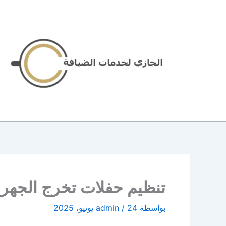
خطي
لى
لمحتوى
تنظيم حفلات تخرج الجهراء | 96645468| الاخوة ل
بواسطة
24 يونيو، 2025
/
admin