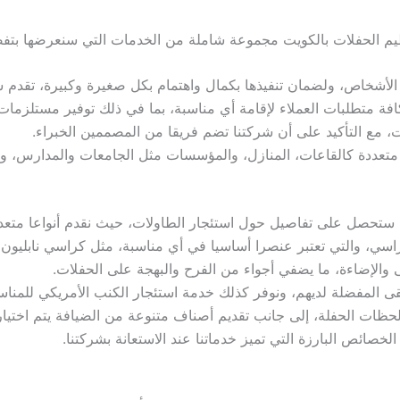
 الحفلات بالكويت مجموعة شاملة من الخدمات التي سنعرضها بتفصيل
 الأشخاص، ولضمان تنفيذها بكمال واهتمام بكل صغيرة وكبيرة، تقدم ش
فة متطلبات العملاء لإقامة أي مناسبة، بما في ذلك توفير مستلزمات 
، مع التأكيد على أن شركتنا تضم فريقا من المصممين الخبراء.
عددة كالقاعات، المنازل، والمؤسسات مثل الجامعات والمدارس، ويمك
ستحصل على تفاصيل حول استئجار الطاولات، حيث نقدم أنواعا متعددة
اسي، والتي تعتبر عنصرا أساسيا في أي مناسبة، مثل كراسي نابليون 
لإضاءة، ما يضفي أجواء من الفرح والبهجة على الحفلات.
سيقى المفضلة لديهم، ونوفر كذلك خدمة استئجار الكنب الأمريكي للمنا
ظات الحفلة، إلى جانب تقديم أصناف متنوعة من الضيافة يتم اختياره
لخصائص البارزة التي تميز خدماتنا عند الاستعانة بشركتنا.