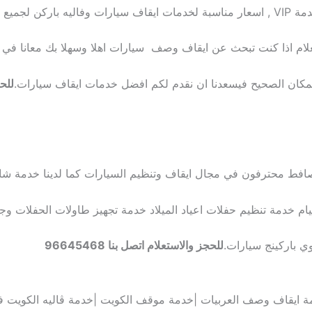
يارات وفاليه باركن لجميع المناسبات اتصل
علام اذا كنت تبحث عن ايقاف وصف سيارات اهلا وسهلا بك معانا في ا
مكان الصحيح فيسعدنا ان نقدم لكم افضل خدمات ايقاف سيارات.
للح
مصافط محترفون في مجال ايقاف وتنظيم السيارات كما لدينا خدمة ش
ام خدمة تنظيم حفلات اعياد الميلاد خدمة تجهيز طاولات الحفلات وج
ي باركينج سيارات.
للحجز والاستعلام اتصل بنا 96645468
ة ايقاف وصف العربيات |خدمة موقف الكويت |خدمة ڤاليه الكويت ف