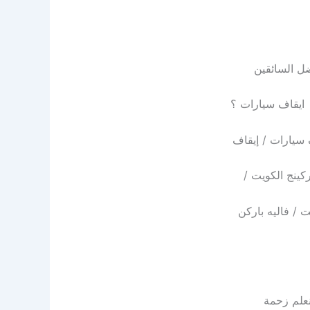
ضل السائقين
ايقاف سيارات ؟
ينج الكويت /
/ فاليه باركن
نعلم زحمة