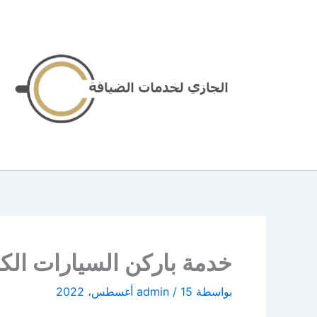
خطي
لى
لمحتوى
خدمة باركن السيارات الكويت | 96645468| الاخ
بواسطة
15 أغسطس، 2022
/
admin