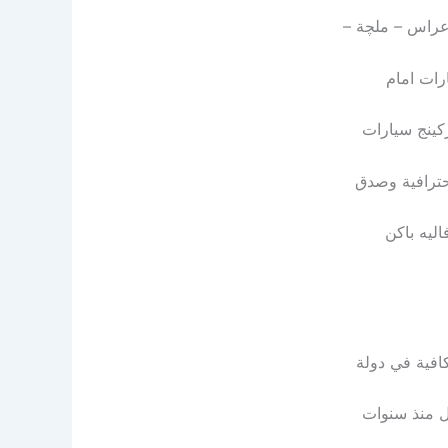
اعراس – ملچة –
رات امام
حترافية وصدق
ليه باكن
ل منذ سنوات