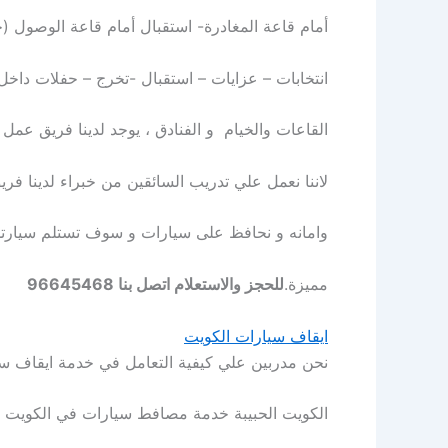
أمام قاعة المغادرة- استقبال أمام قاعة الوصول
انتخابات – عزايات – استقبال -تخرج – حفلات داخل
القاعات والخيام و الفنادق ، يوجد لدينا فريق عمل مدرب علي سواقين مح
لاننا نعمل علي تدريب السائقين من خبراء لدينا 
وامانه و نحافظ على سيارات و سوف تستلم سيارتك 
مميزة.
للحجز والاستعلام اتصل بنا 96645468
ايقاف سيارات الكويت
نحن مدربين علي كيفية التعامل في خدمة ايقاف سيارات /خدمة فاليه
الكويت الحبيبة خدمة مصافط سيارات في الكويت اف