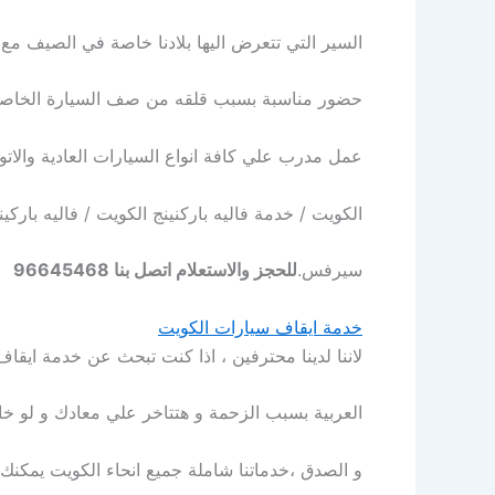
السير التي تتعرض اليها بلادنا خاصة في الصيف مع
حضور مناسبة بسبب قلقه من صف السيارة الخاصة به
عمل مدرب علي كافة انواع السيارات العادية والاتوماتيك valet parking / خدمة باركن الكويت / خدمة فاليه الكويت / خد
الكويت / خدمة فاليه باركنينج الكويت / فاليه بار
سيرفس.
للحجز والاستعلام اتصل بنا 96645468
خدمة ايقاف سيارات الكويت
لاننا لدينا محترفين ، اذا كنت تبحث عن خدمة ا
العربية بسبب الزحمة و هتتاخر علي معادك و لو خاي
و الصدق ،خدماتنا شاملة جميع انحاء الكويت يمكنك 