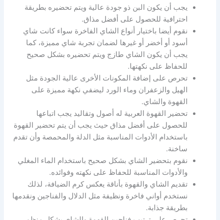
يجب أن يكون البن ذو جودة عالية ويتم تحضيره بطريقة
احترافية للحصول على أفضل مذاق.
نقوم أيضا باختيار أنواع الشاي الفاخرة سواء كانت شاي
أسود أو أخضر أو غيرها لضمان تجربة شاي مميزة، كما
يجب أن يكون الشاي طازج ويتم تحضيره بشكل صحيح
للحفاظ على نكهتها.
تحرص على إضافة المكونات الأخرى عالية الجودة مثل
الهيل والزعفران وماء الورد ليضفي نكهة مميزة على
القهوة والشاي.
تحضير القهوة العربية له أصول وتقاليد يجب اتباعها
للحصول على أفضل مذاق حيث يجب أن يتم تحضير القهوة
باستخدام الأدوات المناسبة مثل الدلة والمحمصة وأن تقدم
ساخنة.
نقوم بتحضير الشاي بشكل صحيح باستخدام الماء المغلي
والأدوات المناسبة للحفاظ على نكهته وفوائده.
تقديم الشاي والقهوة بأناقة يعكس كرم الضيافة، لذلك
نستخدم أواني فاخرة ونظيفة مثل الدلال والفناجين ونقدمها
بطريقة جذابة.
تحرص على ترتيب فناجين القهوة والشاي بشكل منظم