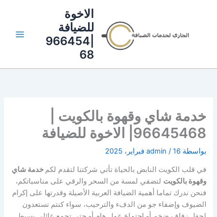
خطي
الاخوة
لى
للضيافة
لمحتوى
|966454
68
خدمة شاي وقهوة بالكويت |
96645468| الاخوة للضيافة
بواسطة
16 فبراير، 2025
/
admin
في قلب الكويت النابض بالحياة تأتي شركتنا لتقدم لكم
خدمة شاي
وقهوة بالكويت
لتضفي لمسة من السحر والرقي على مناسباتكم،
فنحن ندرك تماما أهمية الضيافة العربية الأصيلة وقدرتها على إكرام
الضيوف وإضفاء جو من الدفء والترحيب، سواء كنتم تستعدون
لحفل زفاف ضخم أو اجتماع عمل هام أو حتى تجمع عائلي بسيط