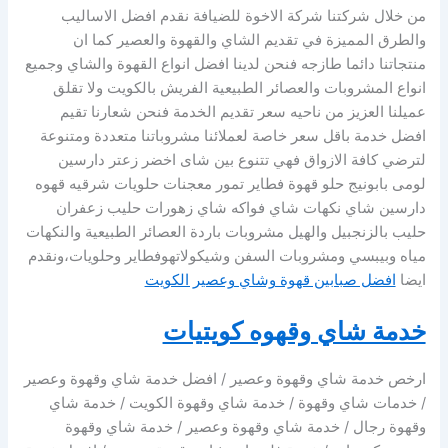
من خلال شركتنا شركة الاخوة للضيافة نقدم افضل الاساليب
والطرق المميزة في تقديم الشاي والقهوة والعصير كما ان
منتجاتنا دائما طازجه فنحن لدينا افضل انواع القهوة والشاي وجميع
انواع المشروبات والعصائر الطبيعية الفريش بالكويت ولا تقلق
عميلنا العزيز من ناحيه سعر تقديم الخدمة فنحن شعارنا تقيم
افضل خدمة باقل سعر خاصة لعملائنا مشروباتنا متعددة ومتنوعة
لترضي كافة الازواق فهي تتنوع بين شاى اخضر زعتر دارسين
لومى بابونيج حلو قهوة فطاير تمور معجنات حلويات شرقيه قهوه
دارسين شاي نكهات شاي فواكه شاي زهورات حليب زعفران
حليب بالزنجبيل والهيل مشروبات باردة العصائر الطبيعية والنكهات
مياه وبيبسي ومشروبات السفن وشيكولاتهوفطاير وحلويات،ونقدم
ايضا
افضل صبابين قهوة وشاي وعصير الكويت
خدمة شاي وقهوه كويتيات
ارخص خدمة شاي وقهوة وعصير / افضل خدمة شاي وقهوة وعصير
/ خدمات شاي وقهوة / خدمة شاي وقهوة الكويت / خدمة شاي
وقهوة رجال / خدمة شاي وقهوة وعصير / خدمة شاي وقهوة