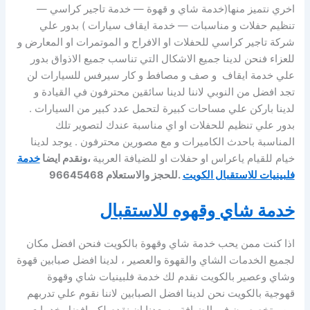
اخري نتميز منها(خدمة شاي و قهوة — خدمة تاجير كراسي —
تنظيم حفلات و مناسبات — خدمة ايقاف سيارات ) بدور علي
شركة تاجير كراسي للحفلات او الافراح و الموتمرات او المعارض و
للعزاء فنحن لدينا جميع الاشكال التي تناسب جميع الاذواق بدور
علي خدمة ايقاف و صف و مصافط و كار سيرفس للسيارات لن
تجد افضل من النوبي لاننا لدينا سائقين محترفون في القيادة و
لدينا باركن علي مساحات كبيرة لتحمل عدد كبير من السيارات .
بدور علي تنظيم للحفلات او اي مناسبة عندك لتصوير تلك
المناسبة باحدث الكاميرات و مع مصورين محترفون . يوجد لدينا
خيام للقيام ياعراس او حفلات او للضيافة العربية
،ونقدم ايضا
خدمة
فلبينيات للاستقبال الكويت
.للحجز والاستعلام 96645468
خدمة شاي وقهوه للاستقبال
اذا كنت ممن يحب خدمة شاي وقهوة بالكويت فنحن افضل مكان
لجميع الخدمات الشاي والقهوة والعصير ، لدينا افضل صبابين قهوة
وشاي وعصير بالكويت نقدم لك خدمة فلبينيات شاي وقهوة
قهوجية بالكويت نحن لدينا افضل الصبابين لاننا نقوم علي تدربهم