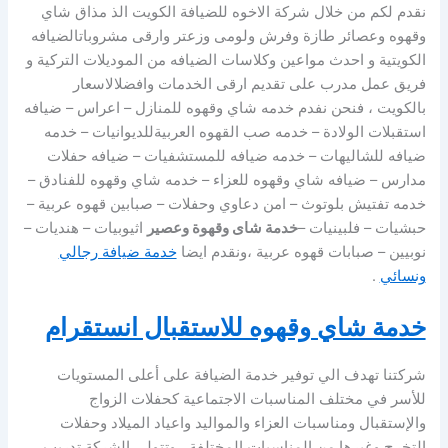
نقدم لكم من خلال شركة الاخوه للضيافة الكويت الذ مذاق شاي
وقهوه وعصائر طازة وفرش ولومى وزعتر وارقى مشروباتالضيافه
الكويتية و احدث مواعين وكلاسات الضيافه من الموديلات التركية و
فريق عمل مدرب على تقديم ارقى الخدمات وافضلالاسعار
بالكويت ، فنحن نفدم خدمه شاي وقهوه للمنازل – اعراس – ضيافه
استقبلات الولادة – خدمه صب القهوه العربيةللديوانيات – خدمه
ضيافه للشاليهات – خدمه ضيافه للمستشفيات – ضيافه حفلات
مدارس – ضيافه شاي وقهوه للعزاء – خدمه شاي وقهوه للفنادق –
خدمه تفتيش بلوتوث – امن دعاوي وحفلات – صبابين قهوه عربية –
حبشيات – فلبينيات –
خدمة شاى وقهوة وعصير
اثيوبيات – هنديات –
نوبيين – صبابات قهوه عربية ،ونقدم ايضا
خدمة ضيافة رجالي
ونسائي
.
خدمة شاي وقهوه للاستقبال انستقرام
شركتنا تهدف الي توفير خدمة الضيافة على أعلى المستويات
للأسر في مختلف المناسبات الاجتماعية كحفلات الزواج
والإستقبال ومناسبات العزاء والمواليد واعياد الميلاد وحفلات
التخرج وغيرها من المناسبات المختلفة ، وتتولى الشركة تدريب