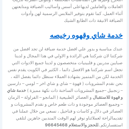
العاملات والعاملين لديهاعلى أسس وأساليب الضيافة ومتابعتهن
أثناء العمل، كما تقوم بتوفير الملابس الرسمية لهن وأدوات
الضيافة الانيقة ذات الطابع الشيك
خدمة شاي وقهوه رخيصه
عندك مناسبة و بدور علي افضل خدمة ضيافة لن تجد افضل من
شركتنا لان شركتنا هي الرائدة و الاولي في هذا المجال و لدينا
صبايبن مدربين و فلبينيات متخصصون و لدينا جميع الادوات التي
تجعل اسم شركتنا هو الافضل دائما ، الكثير في الكويت يقدم نفس
الخدمة لكن من المتميز بشهادة العملاء سنظل دائما بفضل الله ،
نحن نقدم المشروبات ( قهوة – شاي و شاي اخر – لومي – دارسين
– زنجبيل –جميع المشروبات الساخنة ذات نكهة مميزة )
خدمة شاي
و قهوة للاستقبال
و العصائر الطبيعية ( المانجو – الفراولة – الرمان
– وجميع العصائر موجودة و ذات طعم خاص و نقدم المشروبات و
العصائر في دلال و كاسات و فناجيل ، نسعي من خلال عملنا في
تقديمالراحة لعملائناو نوفر لهم الوقت المندبين جاهزين لتلقي
استفسارتكم
.للحجز والاستعلام 96645468