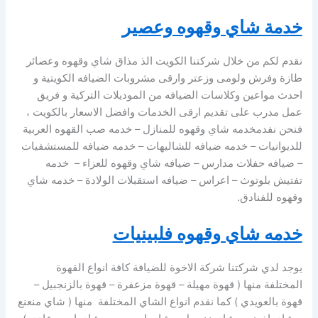
خدمة شاي وقهوه وعصير
نقدم لكم من خلال شركتنا الكويت الذ مذاق شاي وقهوه وعصائر
طازة وفرش ولومى وزعتر وارقى مشروبات الضيافه الكويتية و
احدث مواعين وكلاسات الضيافه من الموديلات التركية و فريق
عمل مدرب على تقديم ارقى الخدمات وافضل الاسعار بالكويت ،
فنحن نفدمخدمه شاي وقهوه للمنازل – خدمه صب القهوه العربية
للديوانيات – خدمه ضيافه للشاليهات – خدمه ضيافه للمستشفيات
– ضيافه حفلات مدارس – ضيافه شاي وقهوه للعزاء – خدمه
تفتيش بلوتوث – اعراس – ضيافه استقبلات الولادة – خدمه شاي
وقهوه للفنادق.
خدمه شاي وقهوه فلبينيات
يوجد لدي شركتنا شركة الاخوة للضيافة كافة انواع القهوة
المختلفة منها ( قهوة مهيلة – قهوة مزعفرة – قهوة بالزنجبيل –
قهوة بالعويدي ) كما نقدم انواع الشاي المختلفة منها ( شاي منعنع