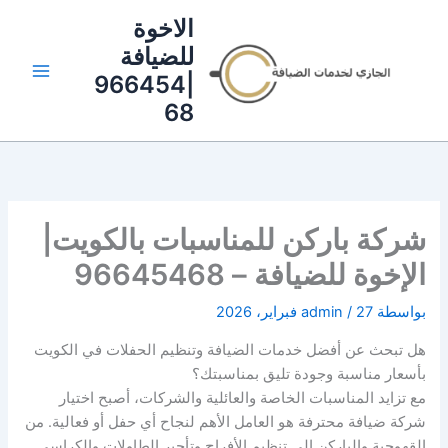
خطي
الاخوة
لى
للضيافة
لمحتوى
|966454
68
شركة باركن للمناسبات بالكويت|
الإخوة للضيافة – 96645468
بواسطة
27 فبراير، 2026
/
admin
هل تبحث عن أفضل خدمات الضيافة وتنظيم الحفلات في
الكويت
بأسعار مناسبة وجودة تليق بمناسبتك؟
مع تزايد المناسبات الخاصة والعائلية والشركات، أصبح اختيار
شركة ضيافة محترفة هو العامل الأهم لنجاح أي حفل أو فعالية. من
القهوجية والباركن إلى تنظيم الأفراح وتأجير الطاولات والكراسي