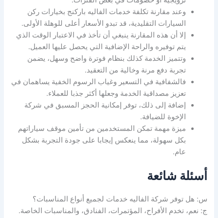
ترويجية أو خصومات في بعض الفترات.
وعند مقارنة تكلفة خدمات الفاليه باركنج بخيارات ركن
السيارات التقليدية، قد تبدو الأسعار أعلى للوهلة الأولى.
إلا أن هذه المقارنة ينبغي أن تأخذ في الاعتبار الوقت الذي
يتم توفيره والراحة الإضافية التي يحصل عليها العميل.
وتتميز الخدمة كذلك بنظام فوترة واضح وسهل، يضمن
تجربة دفع مرنة وخالية من التعقيد.
فالشفافية في التسعير وغياب الرسوم الخفية يساهمان في
تعزيز مصداقية الخدمة وجعلها أكثر جذبا للعملاء.
إضافة إلى ذلك، توفر إمكانية الحجز المسبق في شركة
الإخوة للضيافة.
ميزة مهمة تمكن المستخدمين من تأمين موقف سياراتهم
بكل سهولة، مما ينعكس إيجابا على جودة التجربة بشكل
عام.
أسئلة شائعة
س: هل توفر شركة الفاليه خدمات لجميع أنواع المناسبات؟
ج: نعم، تخدم الأفراح، المؤتمرات، الفنادق، والمناسبات الخاصة.