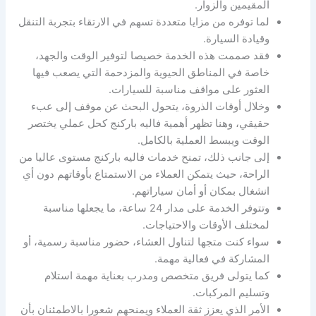
المقيمين والزوار.
لما توفره من مزايا متعددة تسهم في الارتقاء بتجربة التنقل
وقيادة السيارة.
فقد صممت هذه الخدمة خصيصا لتوفير الوقت والجهد،
خاصة في المناطق الحيوية والمزدحمة التي يصعب فيها
العثور على مواقف مناسبة للسيارات.
وخلال أوقات الذروة، يتحول البحث عن موقف إلى عبء
حقيقي، وهنا تظهر أهمية فاليه باركنج كحل عملي يختصر
الوقت ويبسط العملية بالكامل.
إلى جانب ذلك، تمنح خدمات فاليه باركنج مستوى عاليا من
الراحة، حيث يتمكن العملاء من الاستمتاع بأوقاتهم دون أي
انشغال بمكان أو أمان سياراتهم.
وتتوفر الخدمة على مدار 24 ساعة، ما يجعلها مناسبة
لمختلف الأوقات والاحتياجات.
سواء كنت متجها لتناول العشاء، حضور مناسبة رسمية، أو
المشاركة في فعالية مهمة.
كما يتولى فريق متخصص ومدرب بعناية مهمة استلام
وتسليم المركبات.
الأمر الذي يعزز ثقة العملاء ويمنحهم شعورا بالاطمئنان بأن