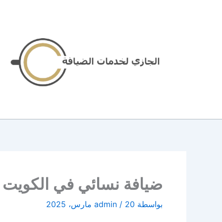
خطي
لى
لمحتوى
ضيافة نسائي في الكويت | 96645468| الاخوة للضي
بواسطة
20 مارس، 2025
/
admin