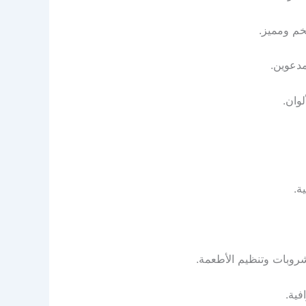
خم ومميز.
مدعوين.
وان.
ة.
روبات وتنظيم الأطعمة.
فية.