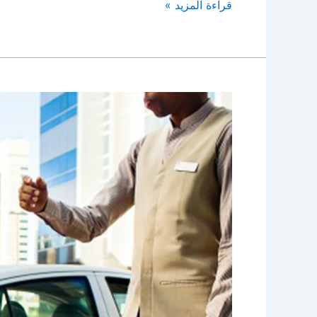
قراءة المزيد »
خدمة
باركن
السيارات
الكويت
|
96645468|
الاخوة
للضيافة