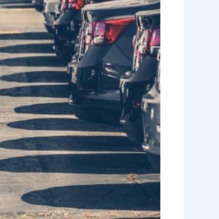
ايقاف
سيارات
الكويت
|
96645468|
الاخوة
للضيافة