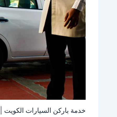
خدمة باركن السيارات الكويت | 96645468| الاخوة للضياف