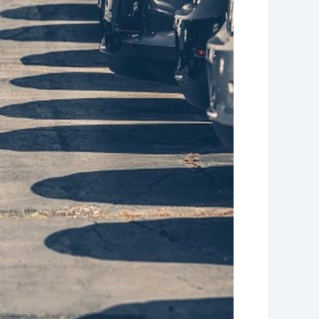
الاخوة
للضيافة