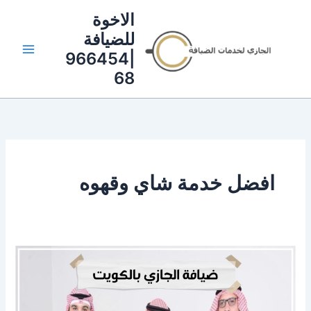
خطي
الاخوة
لى
للضيافة
لمحتوى
|966454
68
افضل خدمة شاي وقهوه
خدمة
قهوجية
للعزاء
بالكويت