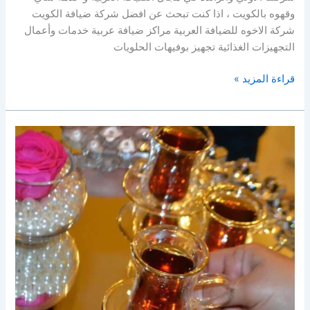
وقهوه بالكويت ، اذا كنت تبحث عن افضل شركة ضيافة الكويت
شركة الاخوه للضيافة العربية مراكز ضيافة عربية خدمات وأعمال
التجهيزات الغذائية تجهيز بوفيهات الحلويات
قراءة المزيد »
خدمة
ضيافة
للاستقبالات
|
96645468|
الاخوة
للضيافة