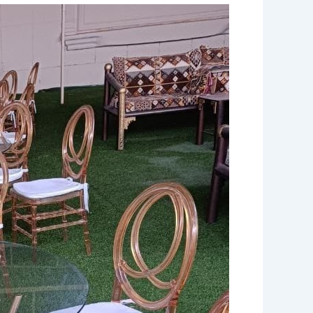
تأجير
كراسي
وطاولات
|
96645468|
الاخوة
للضيافة