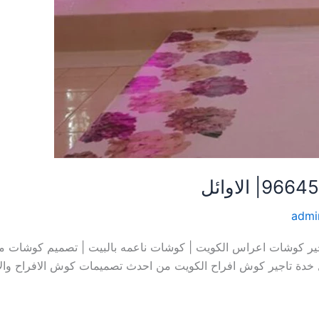
admi
اح الكويت |96645468| الاوائل تاجير كوشات اعراس الكويت | كوشات ناعمه بالبيت | ت
ل خدة تاجير كوش افراح الكويت من احدث تصميمات كوش الافراح والا