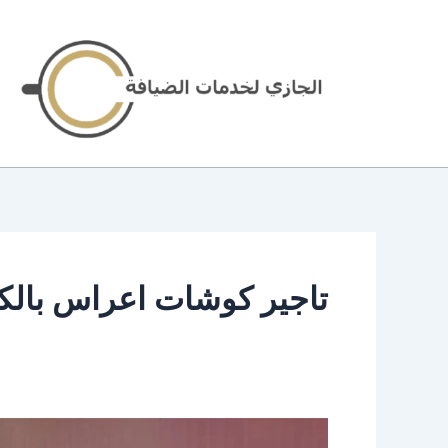
خطي
لى
لمحتوى
تاجير كوشات اعراس بالك
تاجير