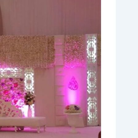
كوش
افراح
الكويت
|96645468|
الاوائل