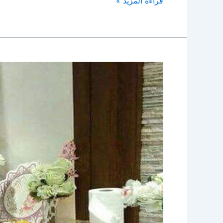
قراءة المزيد »
خدمة
ضيافة
فلبينيات
الجهراء
|
96645468|
الاخوة
للضيافة