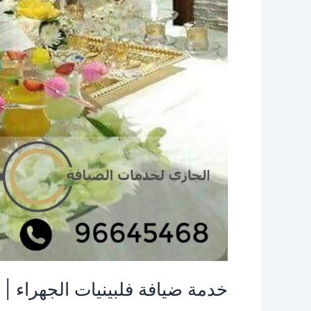
خدمة ضيافة فلبينيات الجهراء | 96645468| الاخوة للضيافة