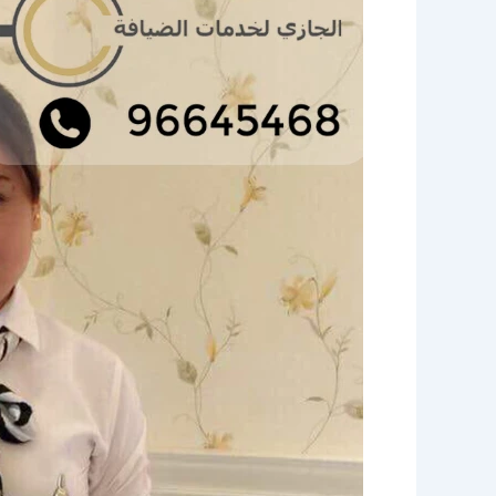
فلبينيات
للاستقبال
الكويت
|
96645468|
الاخوة
للضيافة