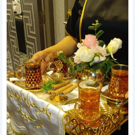
الاخوة
للضيافة