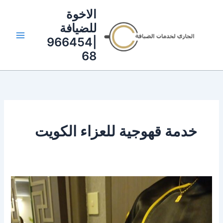
خطي
الاخوة
لى
للضيافة
لمحتوى
|966454
68
خدمة قهوجية للعزاء الكويت
قهوجية
عزاء
|
96645468|