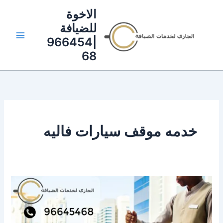
خطي
الاخوة
لى
للضيافة
لمحتوى
|966454
68
خدمه موقف سيارات فاليه
خدمة
فاليه
الكويت
|