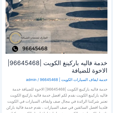
خدمة فاليه باركينغ الكويت |96645468|
الاخوة للضيافة
خدمة ايقاف السيارات الكويت | 96645468
/
admin
خدمة فاليه باركينغ الكويت |96645468| الاخوة للضيافة خدمة
فاليه باركينغ الكويت نقدم لكم افضل خدمة فاليه باركينغ الكويت
تعتبر شركتنا الرائدة في مجال صف وايقاف السيارات في الكويت
فلدينا افضل السائقين في صف السيارات ، نقدم خدمة فالية باركن