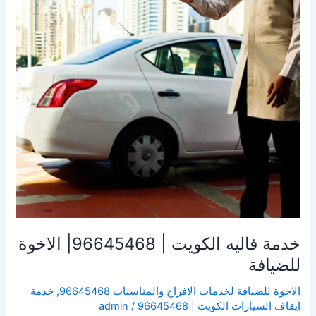
96645468|
الاخوة
للضيافة
خدمة فاليه الكويت | 96645468| الاخوة
للضيافة
الاخوة للضيافة لخدمات الافراح والمناسبات 96645468
,
خدمة
ايقاف السيارات الكويت | 96645468
/
admin