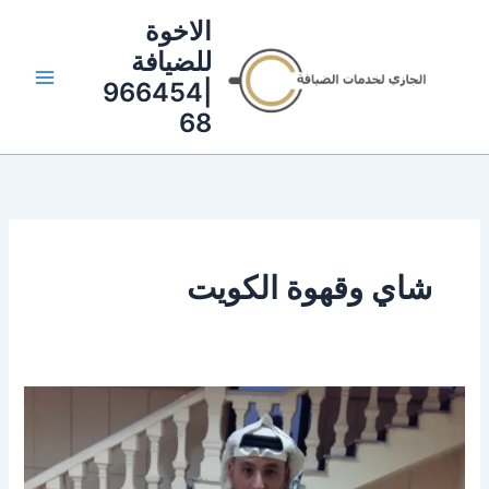
خطي
الاخوة
لى
للضيافة
لمحتوى
|966454
68
شاي وقهوة الكويت
افضل
صبابين
قهوة
وشاي