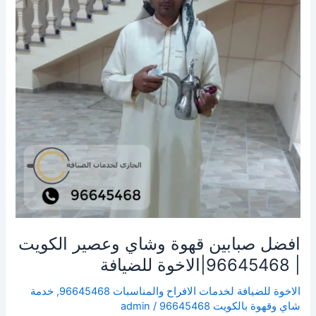
وعصير
الكويت
|
96645468|
الاخوة
للضيافة
افضل صبابين قهوة وشاي وعصير الكويت
| 96645468|الاخوة للضيافة
الاخوة للضيافة لخدمات الافراح والمناسبات 96645468
,
خدمة
شاي وقهوة بالكويت 96645468
/
admin