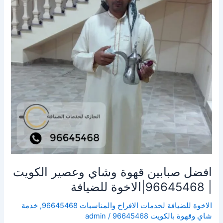
وعصير
الكويت
|
96645468|
الاخوة
للضيافة
افضل صبابين قهوة وشاي وعصير الكويت
| 96645468|الاخوة للضيافة
الاخوة للضيافة لخدمات الافراح والمناسبات 96645468
,
خدمة
شاي وقهوة بالكويت 96645468
/
admin