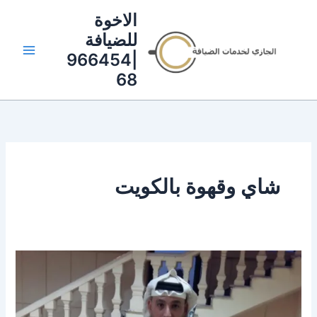
خطي
الاخوة
لى
للضيافة
لمحتوى
|966454
68
شاي وقهوة بالكويت
افضل
صبابين
قهوة
وشاي