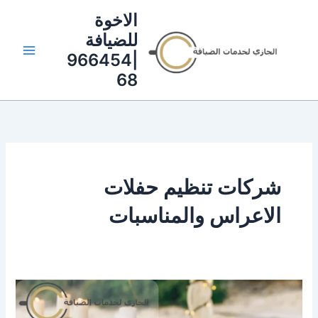
خطي
الاخوة
لى
للضيافة
لمحتوى
|966454
68
شركات تنظيم حفلات
الاعراس والمناسبات
شركات
تنظيم