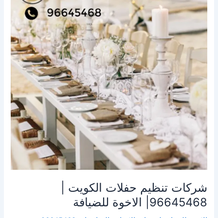
حفلات
الكويت
|
96645468|
الاخوة
للضيافة
شركات تنظيم حفلات الكويت |
96645468| الاخوة للضيافة