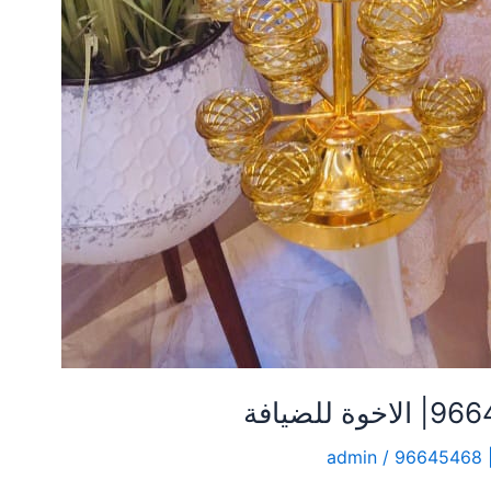
9
/
admin