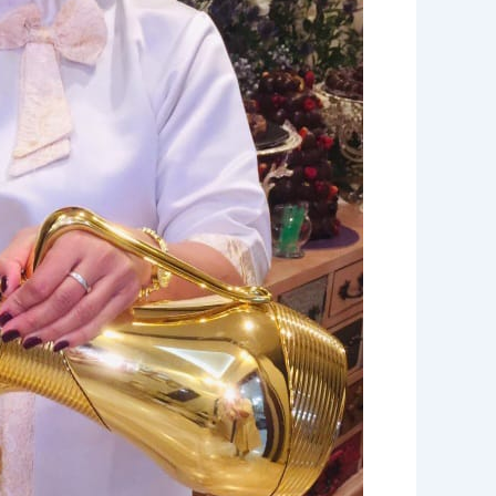
ضيافة
الكويت
|
96645468|
الاخوة
للضيافة