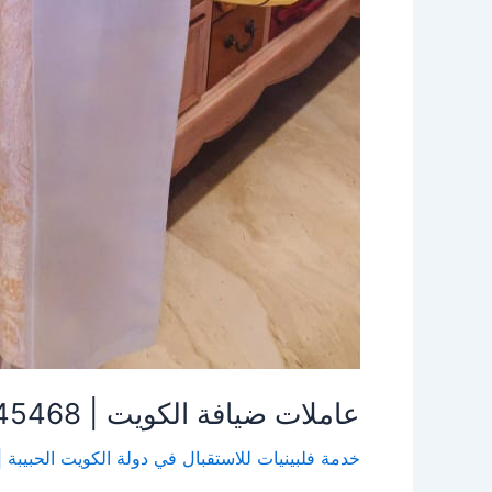
عاملات ضيافة الكويت | 96645468| الاخوة للضيافة
خدمة فلبينيات للاستقبال في دولة الكويت الحبيبة | 6645468