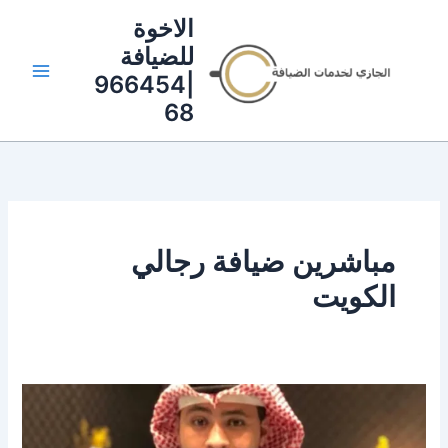
خطي
الاخوة
لى
للضيافة
لمحتوى
|966454
68
مباشرين ضيافة رجالي
الكويت
خدمة
ضيافة
رجال