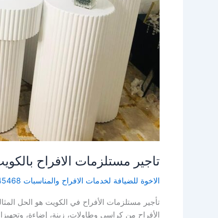
تاجير مستلزمات الافراح بالكويت | 96645468| الاخوة لل
الاخوة للضيافة لخدمات الافراح والمناسبات 96645468
الأفراح من كراسي وطاولات، زينة، إضاءة، وتجهيزات