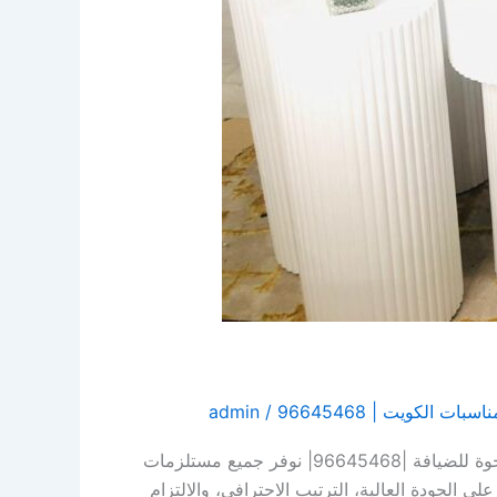
ت الكويت | 96645468
/
admin
تأجير مستلزمات الأفراح في الكويت هو الحل المثالي لتنظيم مناسبات أنيقة ومتكاملة دون عناء الشراء والتجهيز. مع الأخوة للضيافة |96645468| نوفر جميع مستلزمات
الجودة العالية، الترتيب الاحترافي، والالتزام