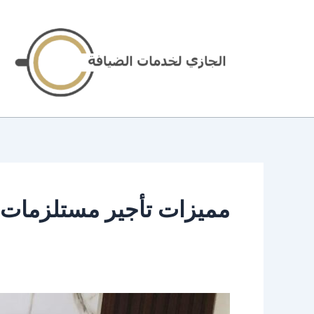
خطي
لى
لمحتوى
مميزات تأجير مستلزمات ا
تاجير