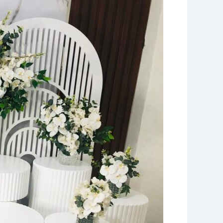
مستلزمات
الافراح
بالكويت
|
96645468|
الاخوة
للضيافة