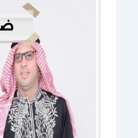
ضيافة
رجالى
الكويت
|
96645468|
الاخوة
للضيافة